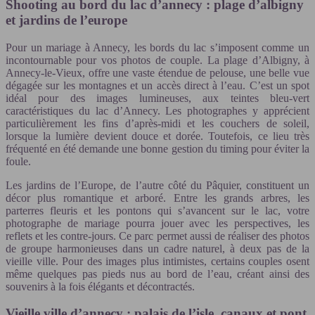
Shooting au bord du lac d’annecy : plage d’albigny
et jardins de l’europe
Pour un mariage à Annecy, les bords du lac s’imposent comme un
incontournable pour vos photos de couple. La plage d’Albigny, à
Annecy-le-Vieux, offre une vaste étendue de pelouse, une belle vue
dégagée sur les montagnes et un accès direct à l’eau. C’est un spot
idéal pour des images lumineuses, aux teintes bleu-vert
caractéristiques du lac d’Annecy. Les photographes y apprécient
particulièrement les fins d’après-midi et les couchers de soleil,
lorsque la lumière devient douce et dorée. Toutefois, ce lieu très
fréquenté en été demande une bonne gestion du timing pour éviter la
foule.
Les jardins de l’Europe, de l’autre côté du Pâquier, constituent un
décor plus romantique et arboré. Entre les grands arbres, les
parterres fleuris et les pontons qui s’avancent sur le lac, votre
photographe de mariage pourra jouer avec les perspectives, les
reflets et les contre-jours. Ce parc permet aussi de réaliser des photos
de groupe harmonieuses dans un cadre naturel, à deux pas de la
vieille ville. Pour des images plus intimistes, certains couples osent
même quelques pas pieds nus au bord de l’eau, créant ainsi des
souvenirs à la fois élégants et décontractés.
Vieille ville d’annecy : palais de l’isle, canaux et pont