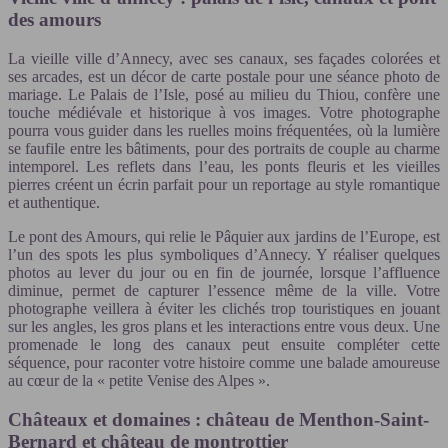
des amours
La vieille ville d’Annecy, avec ses canaux, ses façades colorées et
ses arcades, est un décor de carte postale pour une séance photo de
mariage. Le Palais de l’Isle, posé au milieu du Thiou, confère une
touche médiévale et historique à vos images. Votre photographe
pourra vous guider dans les ruelles moins fréquentées, où la lumière
se faufile entre les bâtiments, pour des portraits de couple au charme
intemporel. Les reflets dans l’eau, les ponts fleuris et les vieilles
pierres créent un écrin parfait pour un reportage au style romantique
et authentique.
Le pont des Amours, qui relie le Pâquier aux jardins de l’Europe, est
l’un des spots les plus symboliques d’Annecy. Y réaliser quelques
photos au lever du jour ou en fin de journée, lorsque l’affluence
diminue, permet de capturer l’essence même de la ville. Votre
photographe veillera à éviter les clichés trop touristiques en jouant
sur les angles, les gros plans et les interactions entre vous deux. Une
promenade le long des canaux peut ensuite compléter cette
séquence, pour raconter votre histoire comme une balade amoureuse
au cœur de la « petite Venise des Alpes ».
Châteaux et domaines : château de Menthon-Saint-
Bernard et château de montrottier