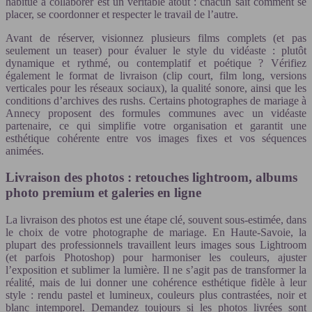
habitué à collaborer est un véritable atout : chacun sait comment se
placer, se coordonner et respecter le travail de l’autre.
Avant de réserver, visionnez plusieurs films complets (et pas
seulement un teaser) pour évaluer le style du vidéaste : plutôt
dynamique et rythmé, ou contemplatif et poétique ? Vérifiez
également le format de livraison (clip court, film long, versions
verticales pour les réseaux sociaux), la qualité sonore, ainsi que les
conditions d’archives des rushs. Certains photographes de mariage à
Annecy proposent des formules communes avec un vidéaste
partenaire, ce qui simplifie votre organisation et garantit une
esthétique cohérente entre vos images fixes et vos séquences
animées.
Livraison des photos : retouches lightroom, albums
photo premium et galeries en ligne
La livraison des photos est une étape clé, souvent sous-estimée, dans
le choix de votre photographe de mariage. En Haute-Savoie, la
plupart des professionnels travaillent leurs images sous Lightroom
(et parfois Photoshop) pour harmoniser les couleurs, ajuster
l’exposition et sublimer la lumière. Il ne s’agit pas de transformer la
réalité, mais de lui donner une cohérence esthétique fidèle à leur
style : rendu pastel et lumineux, couleurs plus contrastées, noir et
blanc intemporel. Demandez toujours si les photos livrées sont