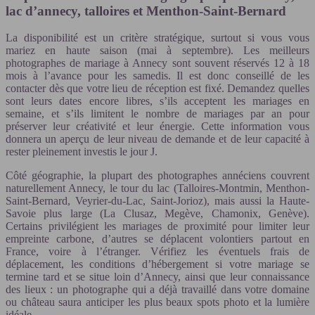
lac d’annecy, talloires et Menthon-Saint-Bernard
La disponibilité est un critère stratégique, surtout si vous vous
mariez en haute saison (mai à septembre). Les meilleurs
photographes de mariage à Annecy sont souvent réservés 12 à 18
mois à l’avance pour les samedis. Il est donc conseillé de les
contacter dès que votre lieu de réception est fixé. Demandez quelles
sont leurs dates encore libres, s’ils acceptent les mariages en
semaine, et s’ils limitent le nombre de mariages par an pour
préserver leur créativité et leur énergie. Cette information vous
donnera un aperçu de leur niveau de demande et de leur capacité à
rester pleinement investis le jour J.
Côté géographie, la plupart des photographes annéciens couvrent
naturellement Annecy, le tour du lac (Talloires-Montmin, Menthon-
Saint-Bernard, Veyrier-du-Lac, Saint-Jorioz), mais aussi la Haute-
Savoie plus large (La Clusaz, Megève, Chamonix, Genève).
Certains privilégient les mariages de proximité pour limiter leur
empreinte carbone, d’autres se déplacent volontiers partout en
France, voire à l’étranger. Vérifiez les éventuels frais de
déplacement, les conditions d’hébergement si votre mariage se
termine tard et se situe loin d’Annecy, ainsi que leur connaissance
des lieux : un photographe qui a déjà travaillé dans votre domaine
ou château saura anticiper les plus beaux spots photo et la lumière
idéale.