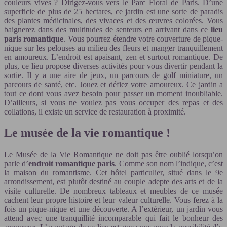
couleurs vives ? Dirigez-vous vers le Parc Floral de Paris. D’une
superficie de plus de 25 hectares, ce jardin est une sorte de paradis
des plantes médicinales, des vivaces et des œuvres colorées. Vous
baignerez dans des multitudes de senteurs en arrivant dans ce
lieu
paris romantique
. Vous pourrez étendre votre couverture de pique-
nique sur les pelouses au milieu des fleurs et manger tranquillement
en amoureux. L’endroit est apaisant, zen et surtout romantique. De
plus, ce lieu propose diverses activités pour vous divertir pendant la
sortie. Il y a une aire de jeux, un parcours de golf miniature, un
parcours de santé, etc. Jouez et défiez votre amoureux. Ce jardin a
tout ce dont vous avez besoin pour passer un moment inoubliable.
D’ailleurs, si vous ne voulez pas vous occuper des repas et des
collations, il existe un service de restauration à proximité.
Le musée de la vie romantique !
Le Musée de la Vie Romantique ne doit pas être oublié lorsqu’on
parle d’
endroit romantique paris
. Comme son nom l’indique, c’est
la maison du romantisme. Cet hôtel particulier, situé dans le 9e
arrondissement, est plutôt destiné au couple adepte des arts et de la
visite culturelle. De nombreux tableaux et meubles de ce musée
cachent leur propre histoire et leur valeur culturelle. Vous ferez à la
fois un pique-nique et une découverte. A l’extérieur, un jardin vous
attend avec une tranquillité incomparable qui fait le bonheur des