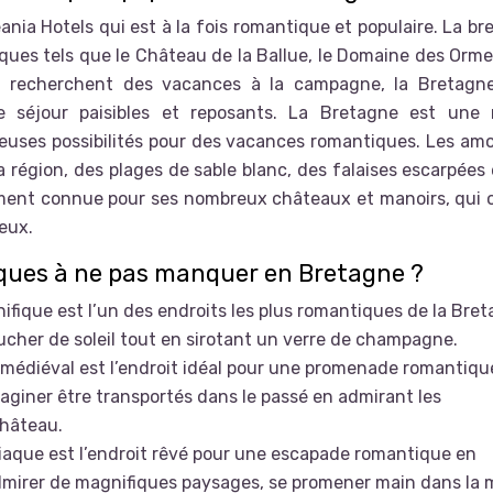
ania Hotels
qui est à la fois romantique et populaire. La b
ues tels que le Château de la Ballue, le Domaine des Ormes
i recherchent des vacances à la campagne, la Bretagne
e séjour paisibles et reposants. La Bretagne est une 
reuses possibilités pour des vacances romantiques. Les am
a région, des plages de sable blanc, des falaises escarpées
ment connue pour ses nombreux châteaux et manoirs, qui o
eux.
iques à ne pas manquer en Bretagne ?
ifique est l’un des endroits les plus romantiques de la Bret
cher de soleil tout en sirotant un verre de champagne.
médiéval est l’endroit idéal pour une promenade romantiqu
iner être transportés dans le passé en admirant les
château.
disiaque est l’endroit rêvé pour une escapade romantique en
mirer de magnifiques paysages, se promener main dans la 