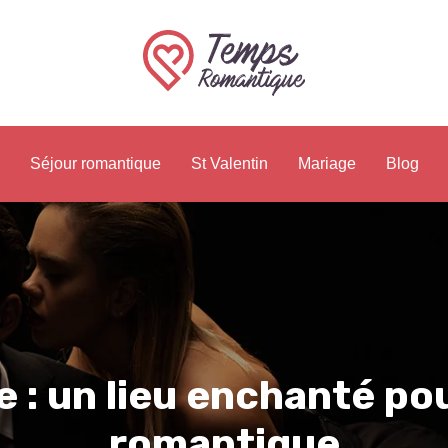
Séjour romantique
St Valentin
Mariage
Blog
 : un lieu enchanté po
romantique