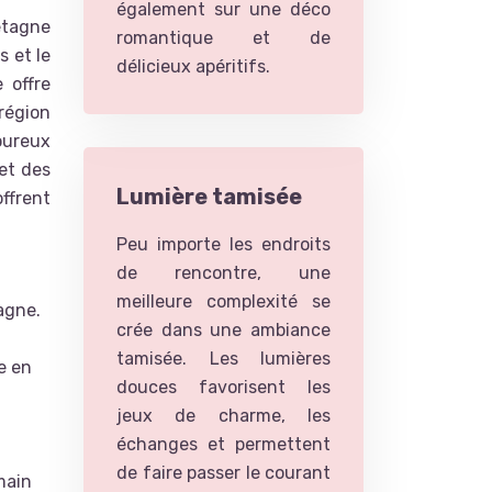
également sur une déco
retagne
romantique et de
 et le
délicieux apéritifs.
 offre
région
oureux
 et des
Lumière tamisée
ffrent
Peu importe les endroits
de rencontre, une
meilleure complexité se
agne.
crée dans une ambiance
tamisée. Les lumières
e en
douces favorisent les
jeux de charme, les
échanges et permettent
de faire passer le courant
main